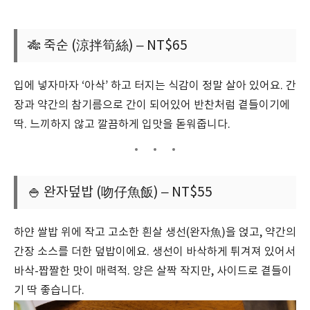
🎋 죽순 (涼拌筍絲) – NT$65
입에 넣자마자 ‘아삭’ 하고 터지는 식감이 정말 살아 있어요. 간
장과 약간의 참기름으로 간이 되어있어 반찬처럼 곁들이기에
딱. 느끼하지 않고 깔끔하게 입맛을 돋워줍니다.
🍚 완자덮밥 (吻仔魚飯) – NT$55
하얀 쌀밥 위에 작고 고소한 흰살 생선(완자魚)을 얹고, 약간의
간장 소스를 더한 덮밥이에요. 생선이 바삭하게 튀겨져 있어서
바삭-짭짤한 맛이 매력적. 양은 살짝 작지만, 사이드로 곁들이
기 딱 좋습니다.