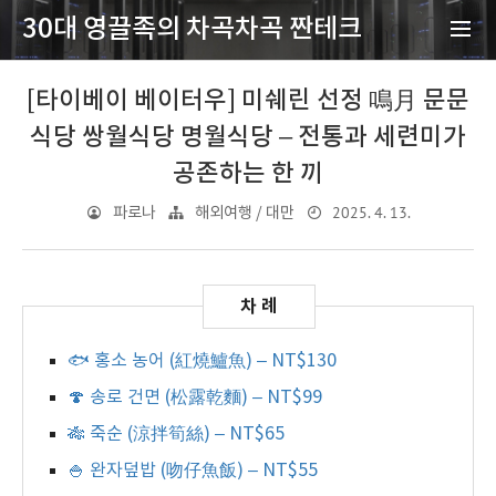
30대 영끌족의 차곡차곡 짠테크
[타이베이 베이터우] 미쉐린 선정 鳴月 문문
식당 쌍월식당 명월식당 – 전통과 세련미가
공존하는 한 끼
2025. 4. 13.
파로나
해외여행 / 대만
🐟 홍소 농어 (紅燒鱸魚) – NT$130
🍄 송로 건면 (松露乾麵) – NT$99
🎋 죽순 (涼拌筍絲) – NT$65
🍚 완자덮밥 (吻仔魚飯) – NT$55