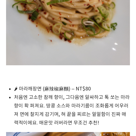
🌶️ 마라깨장면 (麻辣椒麻麵) – NT$80
처음엔 고소한 참깨 향이, 그다음엔 알싸하고 톡 쏘는 마라
향이 확 퍼져요. 땅콩 소스와 마라기름이 조화롭게 어우러
져 면에 찰지게 감기며, 혀 끝을 찌르는 얼얼함이 진짜 매
력적이에요. 매운맛 러버라면 무조건 추천!